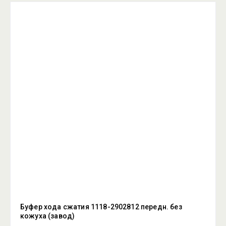
Цена - возрастание
Название - Я-А
Название - А-Я
Буфер хода сжатия 1118-2902812 передн. без
кожуха (завод)