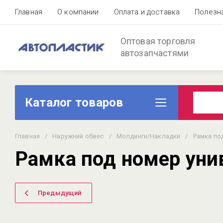
Главная
О компании
Оплата и доставка
Полезн
Оптовая торговля
автозапчастями
Каталог товаров
Главная
/
Наружний обвес
/
Молдинги/Накладки
/
Рамка по
Рамка под номер уни
Предыдущий