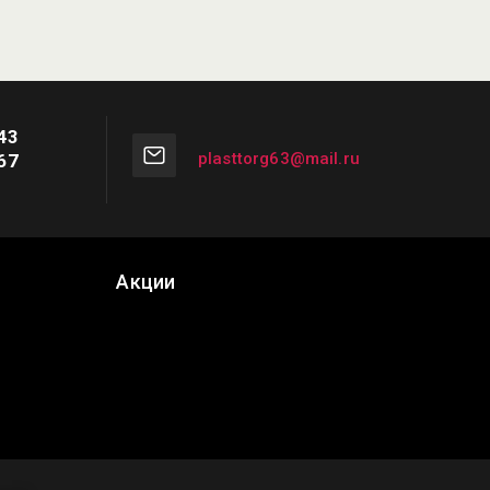
43
plasttorg63@mail.ru
67
Акции