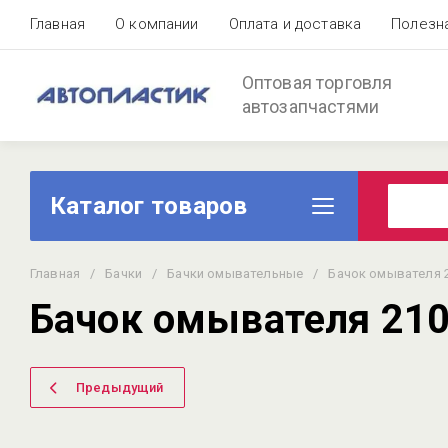
Главная
О компании
Оплата и доставка
Полезн
Оптовая торговля
автозапчастями
Каталог товаров
Главная
/
Бачки
/
Бачки омывательные
/
Бачок омывателя 21
Бачок омывателя 2104
Предыдущий