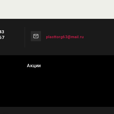
43
plasttorg63@mail.ru
67
Акции