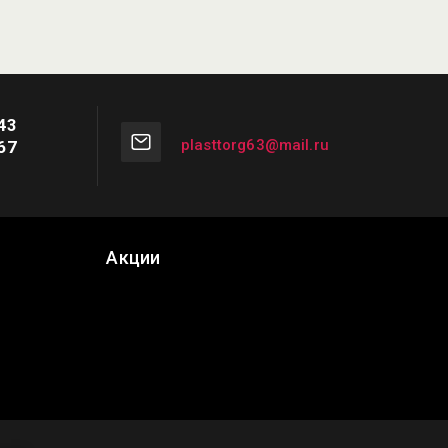
43
plasttorg63@mail.ru
67
Акции